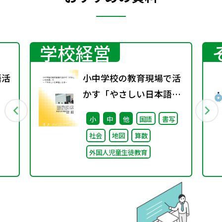
学校経営
語活
小中学校の教育現場で活
かす「やさしい日本語」
① ～「やさしい日本語」
小
中
他
国語
書写
とは～
社会
地図
算数
外国人児童生徒教育