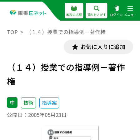
教科の広場
資料をさがす
ログイン
メニュー
TOP
（１４）授業での指導例－著作権
お気に入りに追加
（１４）授業での指導例－著作
権
中
技術
指導案
公開日：
2005年05月23日