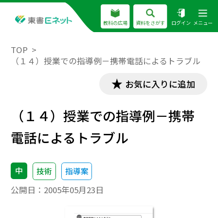
教科の広場
資料をさがす
ログイン
メニュー
TOP
（１４）授業での指導例－携帯電話によるトラブル
お気に入りに追加
（１４）授業での指導例－携帯
電話によるトラブル
中
技術
指導案
公開日：
2005年05月23日