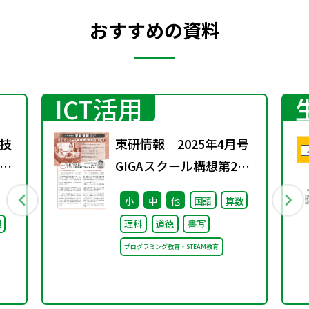
おすすめの資料
ICT活用
技
東研情報 2025年4月号
GIGAスクール構想第2期
合
に向けて ③
小
中
他
国語
算数
ワ
報
理科
道徳
書写
2
プログラミング教育・STEAM教育
料