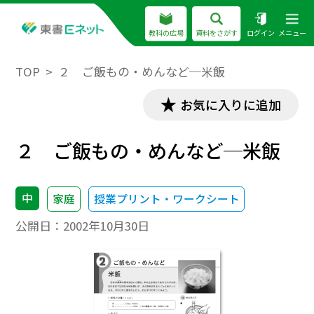
教科の広場
資料をさがす
ログイン
メニュー
TOP
２ ご飯もの・めんなど─米飯
お気に入りに追加
２ ご飯もの・めんなど─米飯
中
家庭
授業プリント・ワークシート
公開日：
2002年10月30日