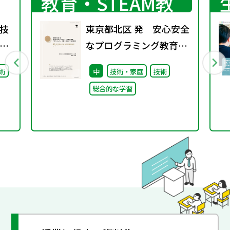
教育・STEAM教
育
技
東京都北区 発 安心安全
なプログラミング教育環
境「きたらっち」の取り
術
中
技術・家庭
技術
組みと今後の展望
総合的な学習
03 中学校における授業
実践事例