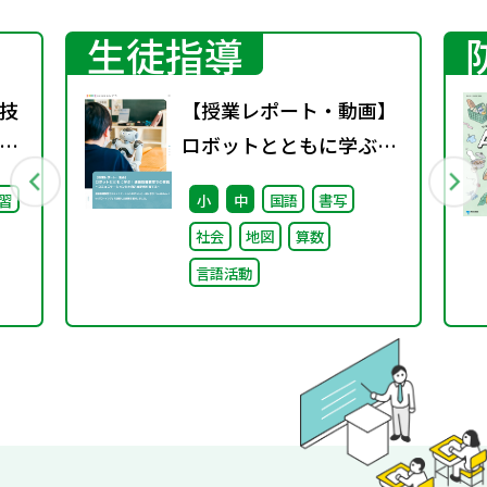
生徒指導
技
【授業レポート・動画】
ロボットとともに学ぶ！
通級指導教室での実践～
習
小
中
国語
書写
コミュニケーション力と
社会
地図
算数
自己肯定感を育てる～
言語活動