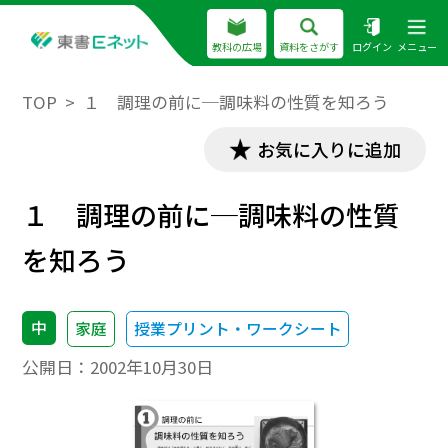
教科の広場
資料をさがす
ログイン
メニュー
TOP
１ 調理の前に─調味料の性質を知ろう
お気に入りに追加
１ 調理の前に─調味料の性質
を知ろう
中
家庭
授業プリント・ワークシート
公開日：
2002年10月30日