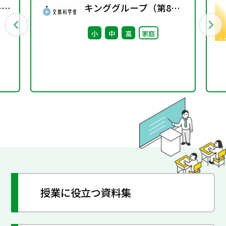
──
キンググループ（第8
る
回） 配付資料
小
中
高
家庭
つな
授業に役立つ資料集