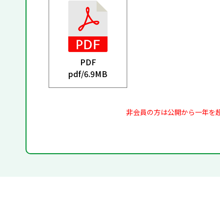
PDF
pdf/
6.9MB
非会員の方は公開から一年を