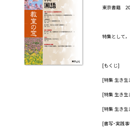
東京書籍 20
特集として，
[もくじ]
[特集 生き
[特集 生き
[特集 生き
[書写･実践