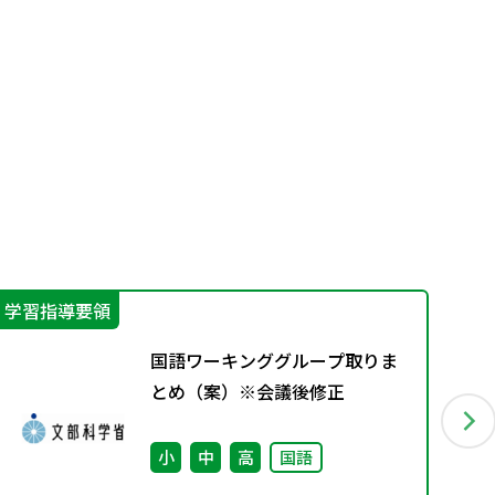
学習指導要領
そ
国語ワーキンググループ取りま
とめ（案）※会議後修正
小
中
高
国語