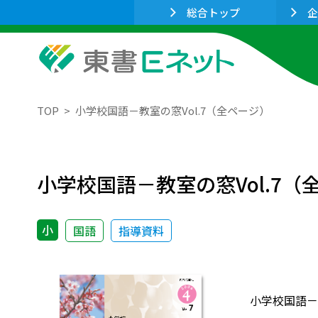
総合トップ
企
TOP
小学校国語－教室の窓Vol.7（全ページ）
小学校国語－教室の窓Vol.7（
小
国語
指導資料
小学校国語－