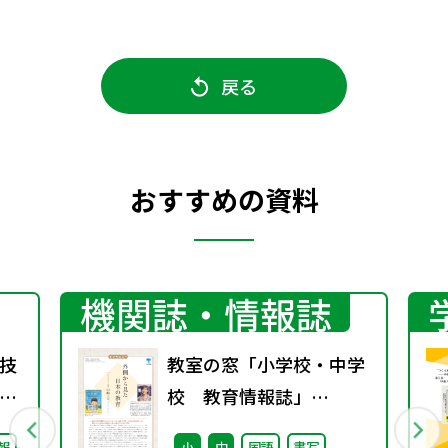
戻る
おすすめの資料
機関誌・情報誌
技
教室の窓「小学校・中学
校 教育情報誌」
vol.76 2025年9月発行
報
小
中
国語
書写