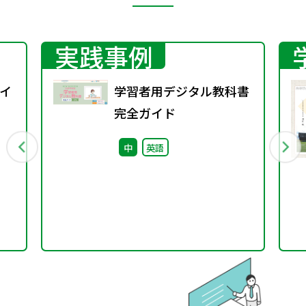
実践事例
イ
学習者用デジタル教科書
完全ガイド
中
英語