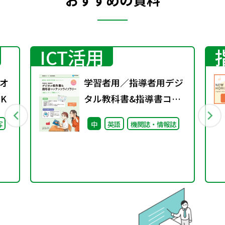
ICT活用
オ
学習者用／指導者用デジ
K
タル教科書&指導書コン
テンツライブラリー 収
写
中
英語
機関誌・情報誌
録コンテンツ活用ガイド