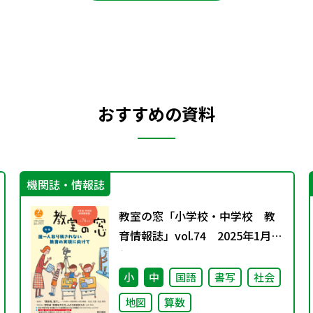
おすすめの資料
機関誌・情報誌
教室の窓「小学校・中学校 教
育情報誌」vol.74 2025年1月発
行
小
中
国語
書写
社会
地図
算数