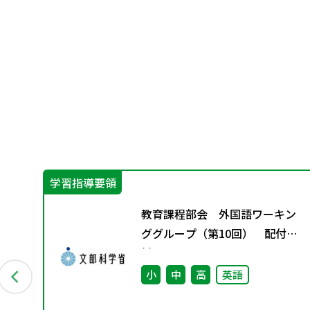
学習指導要領
1月
教育課程部会 外国語ワーキン
ググループ（第10回） 配付資
料
小
中
高
英語