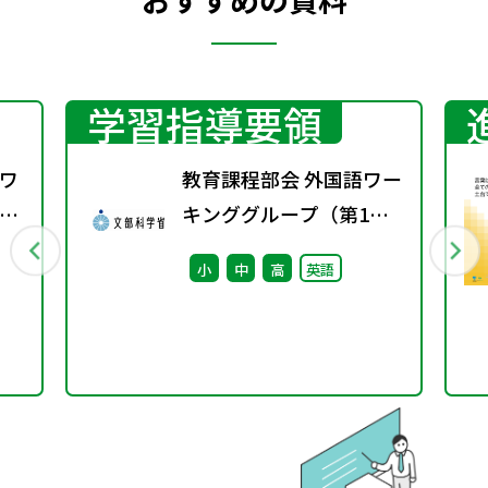
学習指導要領
ワ
教育課程部会 外国語ワー
9
キンググループ（第1
回） 配付資料
小
中
高
英語