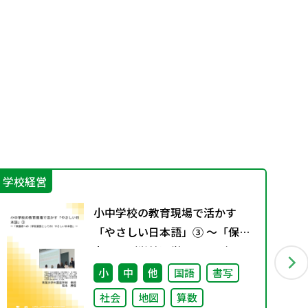
学校経営
機
小中学校の教育現場で活かす
「やさしい日本語」③ ～「保護
者への（学校運営としての）や
さしい日本語」～
小
中
他
国語
書写
社会
地図
算数