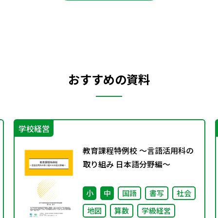
おすすめの資料
学校経営
教育課程特例校 ～言語活用科の
取り組み 日本語分野編～
小
中
国語
書写
社会
地図
算数
学級経営