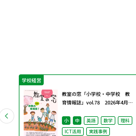
学校経営
教
教室の窓「小学校・中学校 教
ブラ
育情報誌」vol.78 2026年4月発
イ
行
小
中
英語
数学
理科
ICT活用
実践事例