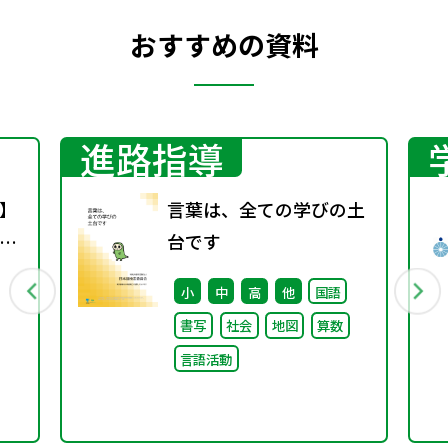
おすすめの資料
進路指導
】
言葉は、全ての学びの土
！
台です
～
小
中
高
他
国語
と
書写
社会
地図
算数
言語活動