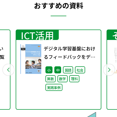
おすすめの資料
ICT活用
い
デジタル学習基盤におけ
覧
るフィードバックをデザ
インする（特別課題
小
中
国語
社会
138）
算数
数学
理科
実践事例