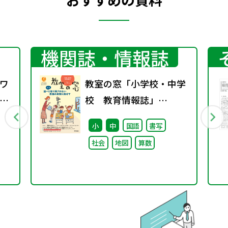
機関誌・情報誌
ワ
教室の窓「小学校・中学
8
校 教育情報誌」
vol.74 2025年1月発行
小
中
国語
書写
社会
地図
算数