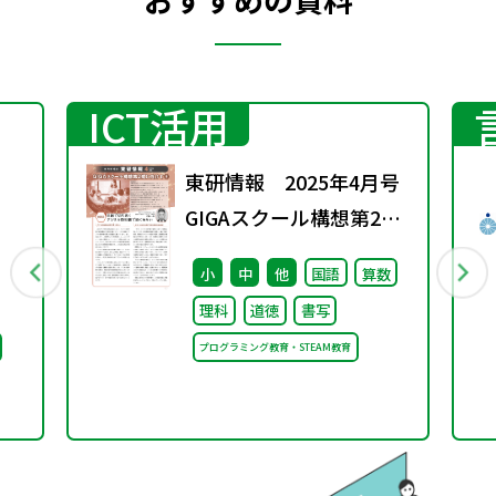
ICT活用
東研情報 2025年4月号
GIGAスクール構想第2期
に向けて ③
小
中
他
国語
算数
理科
道徳
書写
プログラミング教育・STEAM教育