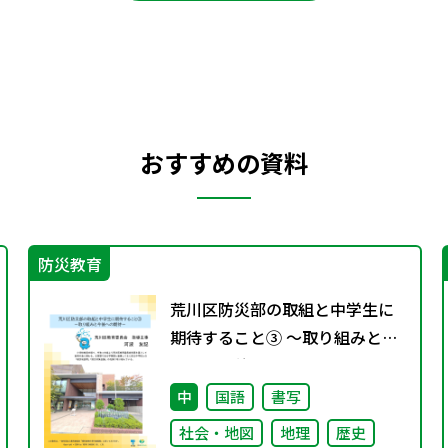
おすすめの資料
防災教育
荒川区防災部の取組と中学生に
期待すること③ ～取り組みと今
後への期待～
中
国語
書写
社会・地図
地理
歴史