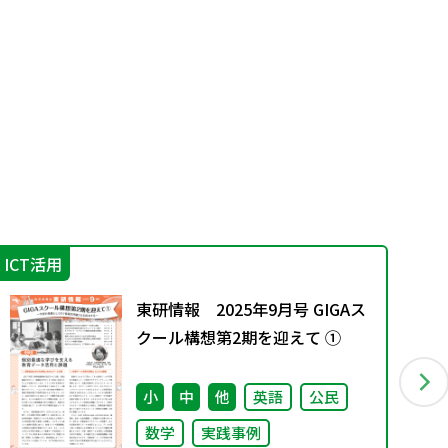
ICT活用
そ
東研情報 2025年9月号 GIGAス
クール構想第2期を迎えて ①
小
中
他
英語
公民
数学
実践事例