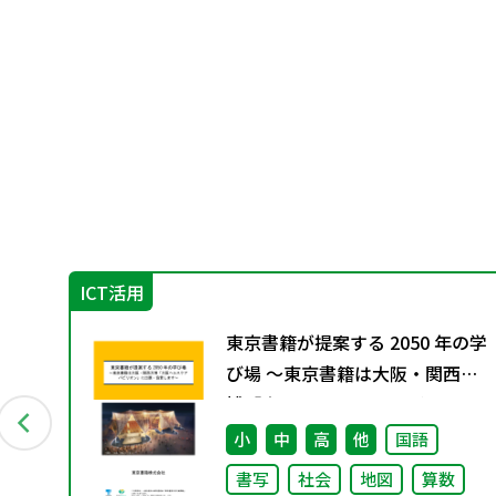
ICT活用
教
東京書籍が提案する 2050 年の学
9月発
び場 ～東京書籍は大阪・関西万
博「大阪ヘルスケア パビリオ
ン」に出展・協賛します～
会
小
中
高
他
国語
書写
社会
地図
算数