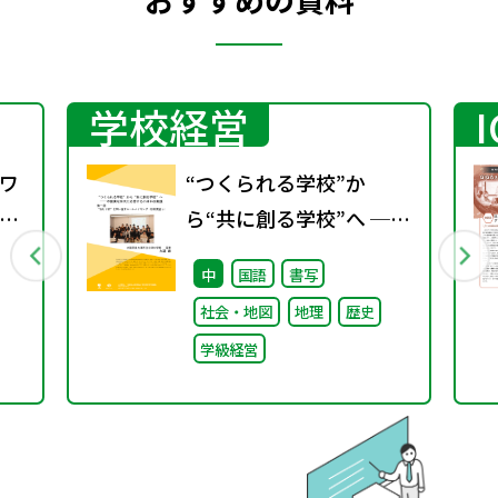
学校経営
ワ
“つくられる学校”か
9
ら“共に創る学校”へ ──
不確実な時代に応答する
中
国語
書写
小津中の実践 第一回 “当
社会・地図
地理
歴史
たり前”を問い直すルー
学級経営
ルメイキング（校則見直
し）