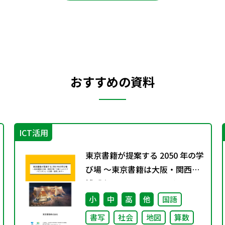
おすすめの資料
ICT活用
東京書籍が提案する 2050 年の学
び場 ～東京書籍は大阪・関西万
博「大阪ヘルスケア パビリオ
ン」に出展・協賛します～
小
中
高
他
国語
書写
社会
地図
算数