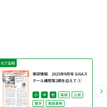
ICT活用
学
東研情報 2025年9月号 GIGAス
クール構想第2期を迎えて ①
小
中
他
英語
公民
数学
実践事例