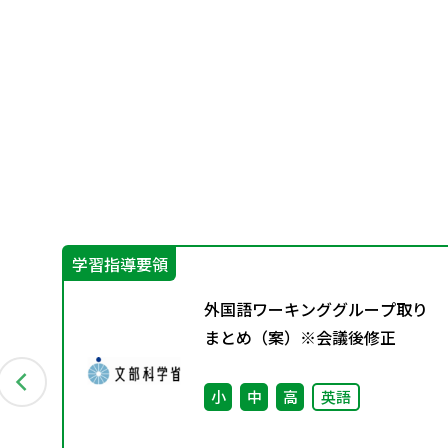
学習指導要領
教
外国語ワーキンググループ取り
9月発
まとめ（案）※会議後修正
会
小
中
高
英語