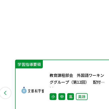
学習指導要領
ッ
教育課程部会 外国語ワーキン
室
ググループ（第12回） 配付資
ン
料
会
小
中
高
英語