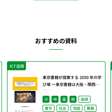
おすすめの資料
ICT活用
東京書籍が提案する 2050 年の学
び場 ～東京書籍は大阪・関西万
博「大阪ヘルスケア パビリオ
ン」に出展・協賛します～
小
中
高
他
国語
書写
社会
地図
算数