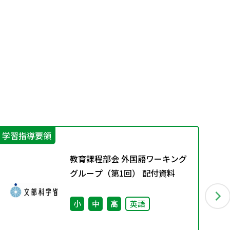
学習指導要領
学
教育課程部会 外国語ワーキング
グループ（第1回） 配付資料
小
中
高
英語