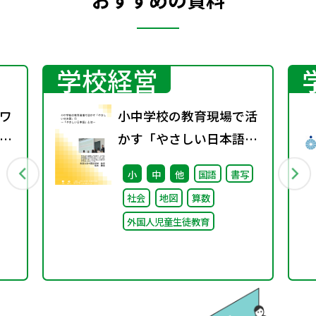
学校経営
ワ
小中学校の教育現場で活
9
かす「やさしい日本語」
① ～「やさしい日本語」
小
中
他
国語
書写
とは～
社会
地図
算数
外国人児童生徒教育