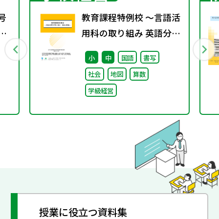
号
教育課程特例校 ～言語活
期
用科の取り組み 英語分野
編～
小
中
国語
書写
社会
地図
算数
学級経営
授業に役立つ資料集