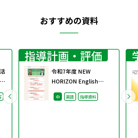
おすすめの資料
指導計画・評価
活
令和7年度 NEW
」
HORIZON English
）子
Course ４月までに絶
写
中
英語
指導資料
日
対におさえておきたい 新
教科書の授業準備 10の
コト