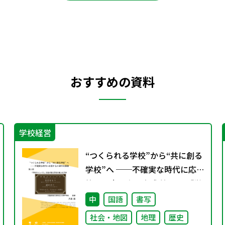
おすすめの資料
学校経営
“つくられる学校”から“共に創る
学校”へ ──不確実な時代に応
答する小津中の実践 第二回 「学
校のコンパス」生徒が創る学校
中
国語
書写
の最上位方針
社会・地図
地理
歴史