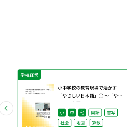
学校経営
に
小中学校の教育現場で活かす
と今
「やさしい日本語」① ～「やさ
しい日本語」とは～
小
中
他
国語
書写
社会
地図
算数