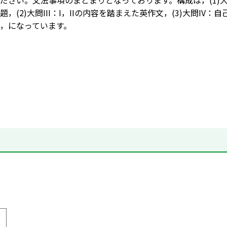
ださい。文法事項のまとまりとなっております。構成は，(1)大
，(2)大問III：I，IIの内容を踏まえた英作文，(3)大問IV
，になっています。