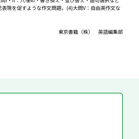
問I・II：穴埋め・書き換え・並び替え・語句選択など
：自己表現を促すような作文問題，(4)大問V：自由英作文な
東京書籍（株） 英語編集部