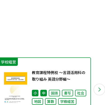
学校経営
学
教育課程特例校 ～言語活用科の
取り組み 英語分野編～
小
中
国語
書写
社会
地図
算数
学級経営