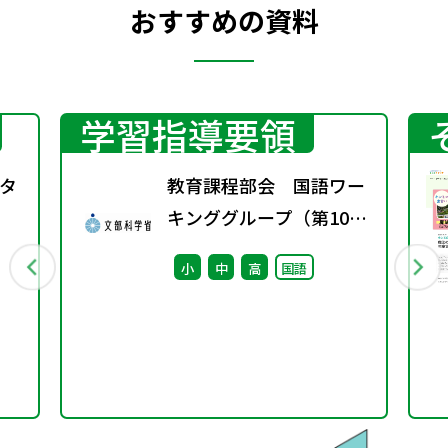
おすすめの資料
学習指導要領
タ
教育課程部会 国語ワー
キンググループ（第10
回） 配付資料
小
中
高
国語