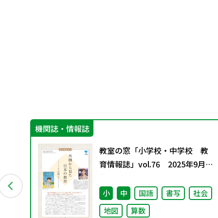
機関誌・情報誌
教室の窓「小学校・中学校 教
26
育情報誌」vol.76 2025年9月発
行
小
中
国語
書写
社会
地図
算数