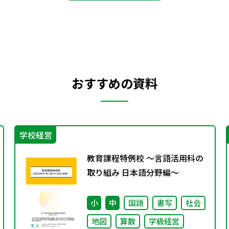
おすすめの資料
学校経営
教育課程特例校 ～言語活用科の
取り組み 日本語分野編～
小
中
国語
書写
社会
地図
算数
学級経営