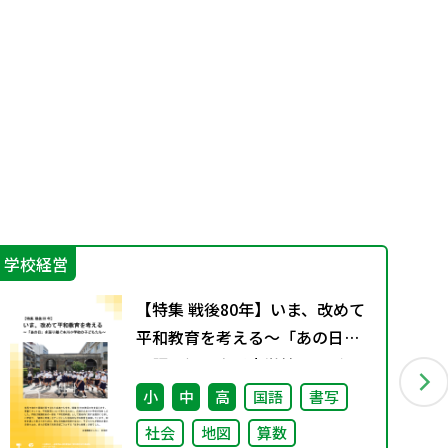
学校経営
防
【特集 戦後80年】いま、改めて
平和教育を考える〜「あの日」
を語り継ぐ本川小学校の子ども
たち〜
小
中
高
国語
書写
社会
地図
算数