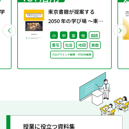
学
東京書籍が提案する
2050 年の学び場 ～東京
行
書籍は大阪・関西万博
小
中
高
他
国語
「大阪ヘルスケア パビリ
書写
社会
地図
算数
オン」に出展・協賛しま
プログラミング教育・STEAM教育
す～
授業に役立つ資料集