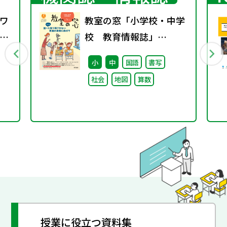
ワ
教室の窓「小学校・中学
3
校 教育情報誌」
vol.74 2025年1月発行
小
中
国語
書写
社会
地図
算数
授業に役立つ資料集