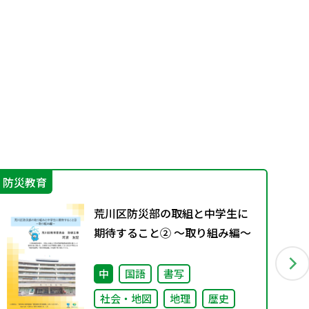
防災教育
言
荒川区防災部の取組と中学生に
期待すること② ～取り組み編～
中
国語
書写
社会・地図
地理
歴史