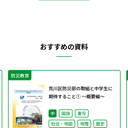
おすすめの資料
防災教育
荒川区防災部の取組と中学生に
期待すること① ～概要編～
中
国語
書写
社会・地図
地理
歴史