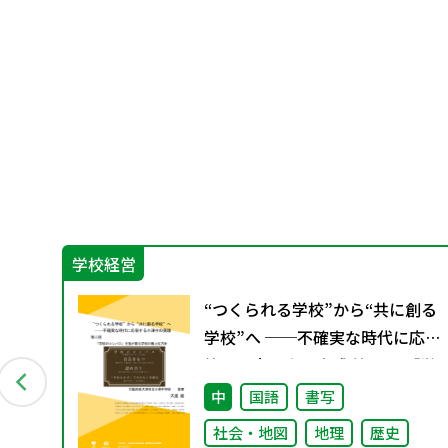
学校経営
ン
“つくられる学校”から“共に創る
資料
学校”へ ──不確実な時代に応
答する小津中の実践 第二回 「学
校のコンパス」生徒が創る学校
中
国語
書写
の最上位方針
社会・地図
地理
歴史