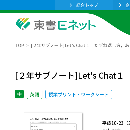
総合トップ
企
TOP
[２年サブノート]Let's Chat１ たずね返し方
[２年サブノート]Let's Ch
中
英語
授業プリント・ワークシート
平成18-23