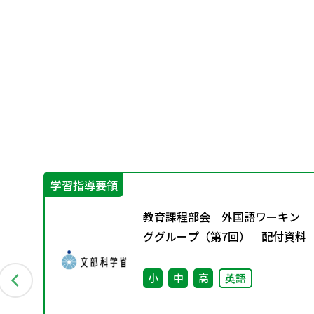
学習指導要領
ン
教育課程部会 外国語ワーキン
資料
ググループ（第7回） 配付資料
小
中
高
英語