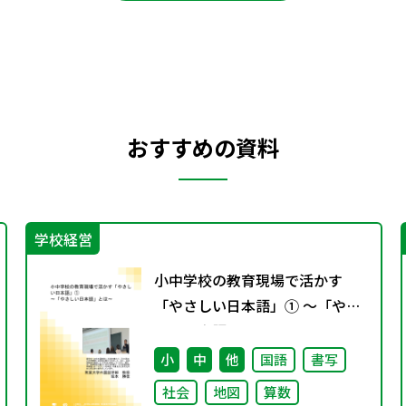
おすすめの資料
学校経営
小中学校の教育現場で活かす
「やさしい日本語」① ～「やさ
しい日本語」とは～
小
中
他
国語
書写
社会
地図
算数