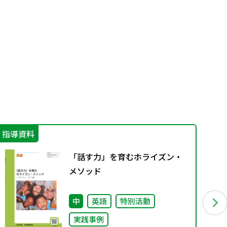
指導資料
機
「話す力」を育むホライズン・
メソッド
中
英語
特別活動
実践事例