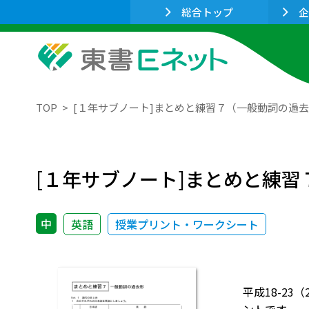
総合トップ
企
TOP
[１年サブノート]まとめと練習７（一般動詞の過
[１年サブノート]まとめと練
中
英語
授業プリント・ワークシート
平成18-23