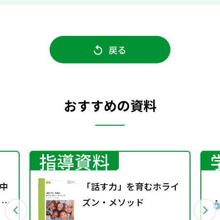
戻る
おすすめの資料
指導資料
中
「話す力」を育むホライ
 ～
ズン・メソッド
待