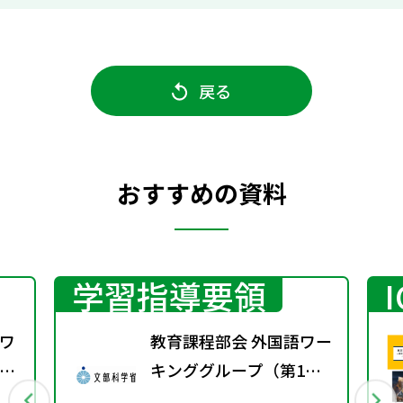
戻る
おすすめの資料
学習指導要領
ワ
教育課程部会 外国語ワー
9
キンググループ（第1
回） 配付資料