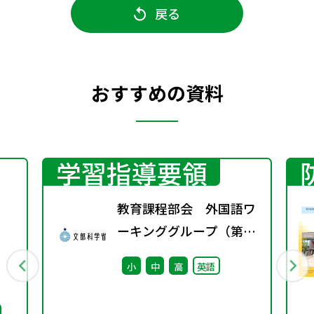
戻る
おすすめの資料
学習指導要領
教育課程部会 外国語ワ
ーキンググループ（第13
回） 配付資料
小
中
高
英語