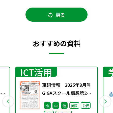
戻る
おすすめの資料
ICT活用
東研情報 2025年9月号
──
GIGAスクール構想第2期
る
を迎えて ①
小
中
他
英語
公民