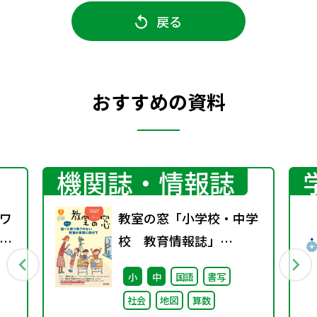
戻る
おすすめの資料
機関誌・情報誌
ワ
教室の窓「小学校・中学
10
校 教育情報誌」
vol.74 2025年1月発行
小
中
国語
書写
社会
地図
算数