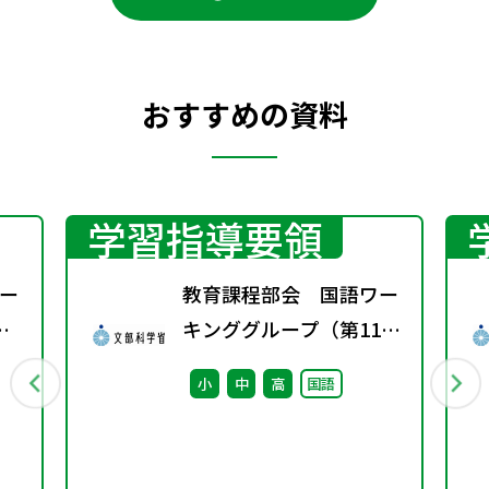
おすすめの資料
学習指導要領
ー
教育課程部会 国語ワー
キンググループ（第11
回） 配付資料
小
中
高
国語