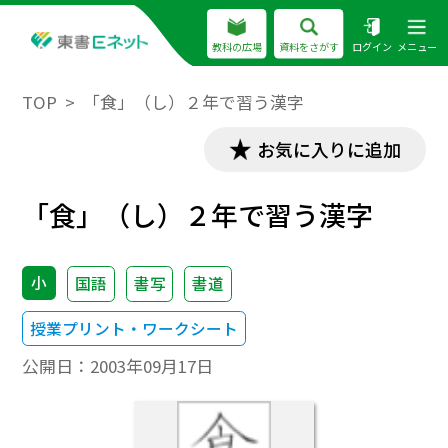
教科の広場
資料をさがす
ログイン
メニュー
TOP
「食」（し）２年で習う漢字
お気に入りに追加
「食」（し）２年で習う漢字
小
国語
書写
書道
授業プリント・ワークシート
公開日：
2003年09月17日