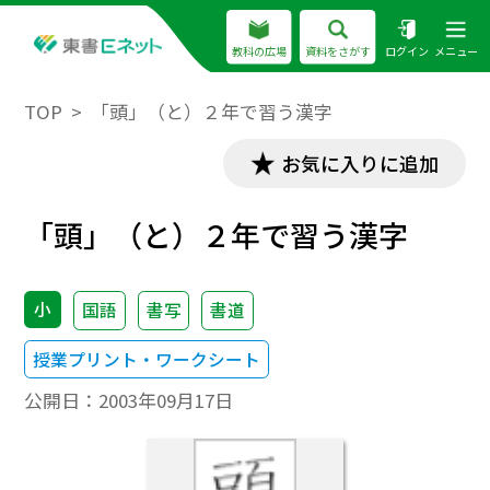
教科の広場
資料をさがす
ログイン
メニュー
TOP
「頭」（と）２年で習う漢字
お気に入りに追加
「頭」（と）２年で習う漢字
小
国語
書写
書道
授業プリント・ワークシート
公開日：
2003年09月17日