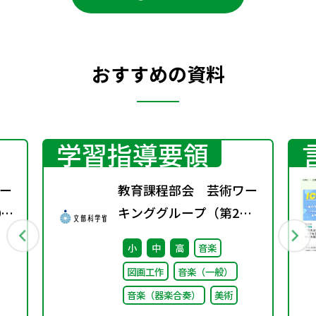
おすすめの資料
学習指導要領
ー
教育課程部会 芸術ワー
0
キンググループ（第2
回） 配付資料
小
中
高
音楽
図画工作
音楽（一般）
音楽（器楽合奏）
美術