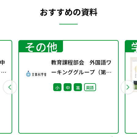
おすすめの資料
その他
中
教育課程部会 外国語ワ
 ～
ーキンググループ（第2
回） 配付資料
小
中
高
英語