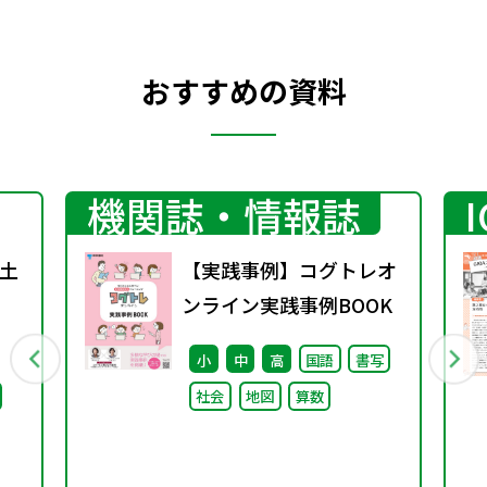
おすすめの資料
機関誌・情報誌
土
【実践事例】コグトレオ
ンライン実践事例BOOK
小
中
高
国語
書写
社会
地図
算数