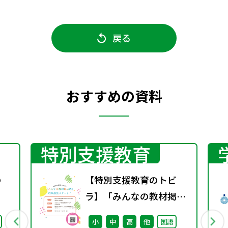
戻る
おすすめの資料
特別支援教育
の
【特別支援教育のトビ
ラ】「みんなの教材掲示
板」の投稿募集を開始し
小
中
高
他
国語