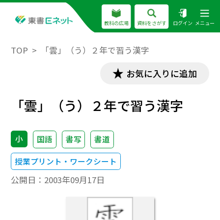
教科の広場
資料をさがす
ログイン
メニュー
TOP
「雲」（う）２年で習う漢字
お気に入りに追加
「雲」（う）２年で習う漢字
小
国語
書写
書道
授業プリント・ワークシート
公開日：
2003年09月17日