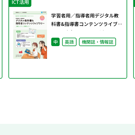
ICT活用
学習者用／指導者用デジタル教
科書&指導書コンテンツライブラ
リー 収録コンテンツ活用ガイ
ド
中
英語
機関誌・情報誌