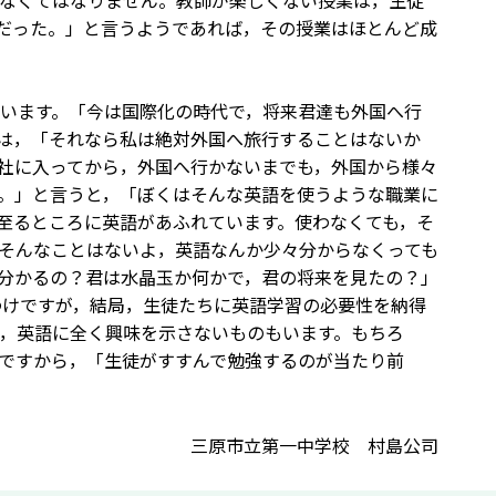
なくてはなりません。教師が楽しくない授業は，生徒
だった。」と言うようであれば，その授業はほとんど成
います。「今は国際化の時代で，将来君達も外国へ行
は，「それなら私は絶対外国へ旅行することはないか
社に入ってから，外国へ行かないまでも，外国から様々
。」と言うと，「ぼくはそんな英語を使うような職業に
至るところに英語があふれています。使わなくても，そ
そんなことはないよ，英語なんか少々分からなくっても
分かるの？君は水晶玉か何かで，君の将来を見たの？」
まうわけですが，結局，生徒たちに英語学習の必要性を納得
，英語に全く興味を示さないものもいます。もちろ
ですから，「生徒がすすんで勉強するのが当たり前
三原市立第一中学校 村島公司