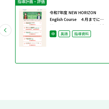
指導計画・評価
Aス
令和7年度 NEW HORIZON
English Course ４月までに絶
対におさえておきたい 新教科書
の授業準備 10のコト
中
英語
指導資料