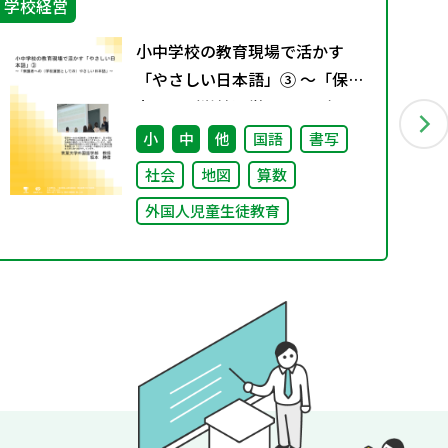
学校経営
学
小中学校の教育現場で活かす
「やさしい日本語」③ ～「保護
者への（学校運営としての）や
さしい日本語」～
小
中
他
国語
書写
社会
地図
算数
外国人児童生徒教育