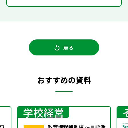
戻る
おすすめの資料
学校経営
ワ
教育課程特例校 ～言語活