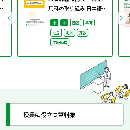
11
用科の取り組み 日本語分
野編～
小
中
国語
書写
社会
地図
算数
学級経営
授業に役立つ資料集