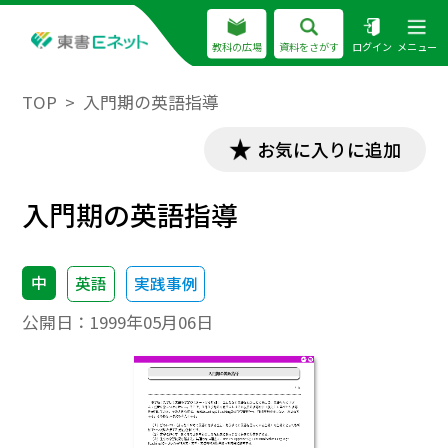
教科の広場
資料をさがす
ログイン
メニュー
TOP
入門期の英語指導
お気に入りに追加
入門期の英語指導
中
英語
実践事例
公開日：
1999年05月06日