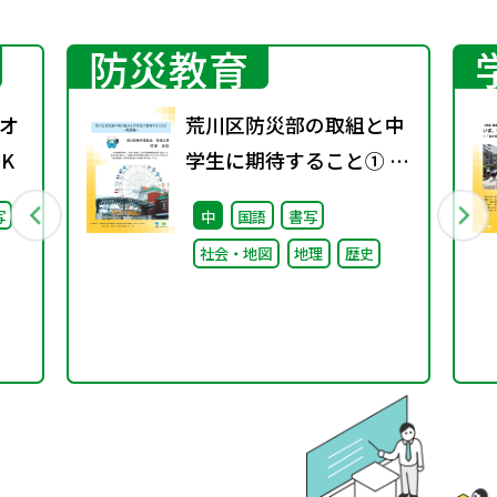
防災教育
オ
荒川区防災部の取組と中
K
学生に期待すること① ～
概要編～
写
中
国語
書写
社会・地図
地理
歴史