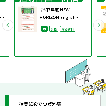
ク
令和7年度 NEW
ラ
HORIZON English
Course ４月までに絶
中
英語
指導資料
対におさえておきたい 新
教科書の授業準備 10の
コト
授業に役立つ資料集