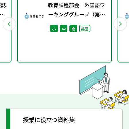
報誌
教育課程部会 外国語ワ
3号
ーキンググループ（第11
回） 配付資料
小
中
高
英語
授業に役立つ資料集