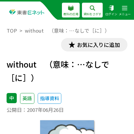
教科の広場
資料をさがす
ログイン
メニュー
TOP
without （意味：…なしで［に］）
お気に入りに追加
without （意味：…なしで
［に］）
中
英語
指導資料
公開日：
2007年06月26日