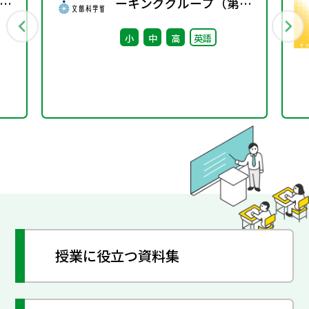
8
ーキンググループ（第13
回） 配付資料
小
中
高
英語
授業に役立つ資料集