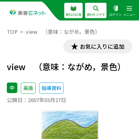
教科の広場
資料をさがす
ログイン
メニュー
TOP
view （意味：ながめ，景色）
お気に入りに追加
view （意味：ながめ，景色）
中
英語
指導資料
公開日：
2007年03月27日