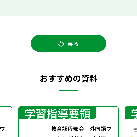
戻る
おすすめの資料
学習指導要領
ワ
教育課程部会 外国語ワ