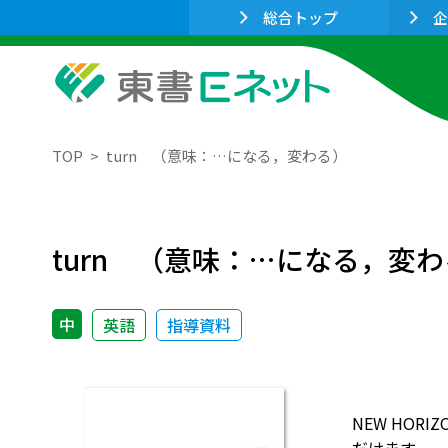
総合トップ
企
TOP
turn （意味：…になる，変わる）
turn （意味：…になる，変
中
英語
指導資料
NEW HO