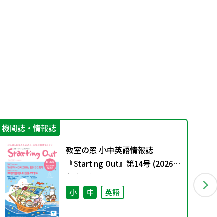
機関誌・情報誌
学
教室の窓 小中英語情報誌
『Starting Out』第14号 (2026
年春号)
小
中
英語