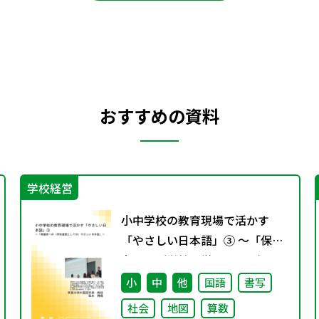
おすすめの資料
学校経営
小中学校の教育現場で活かす
「やさしい日本語」③ ～「保護
者への（学校運営としての）や
さしい日本語」～
小
中
他
国語
書写
社会
地図
算数