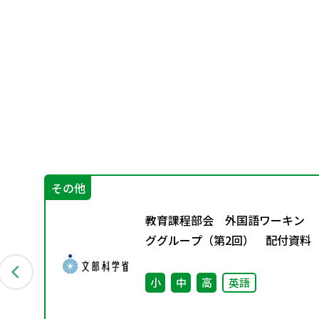
その他
ン
教育課程部会 外国語ワーキン
付資
ググループ（第2回） 配付資料
小
中
高
英語