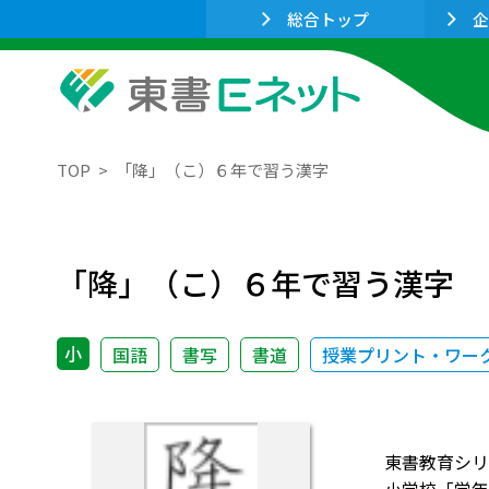
総合トップ
企
TOP
「降」（こ）６年で習う漢字
「降」（こ）６年で習う漢字
小
国語
書写
書道
授業プリント・ワー
東書教育シリ