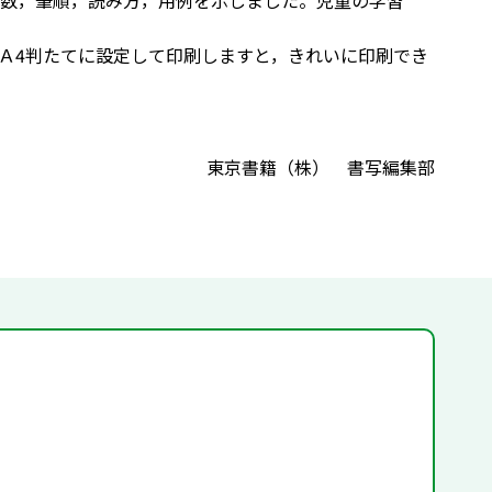
数，筆順，読み方，用例を示しました。児童の学習
Ａ4判たてに設定して印刷しますと，きれいに印刷でき
東京書籍（株） 書写編集部