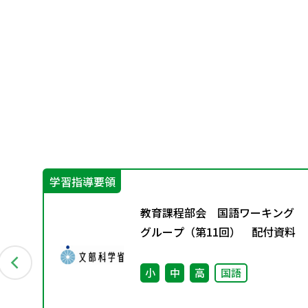
学習指導要領
三
教育課程部会 国語ワーキング
グループ（第11回） 配付資料
小
中
高
国語