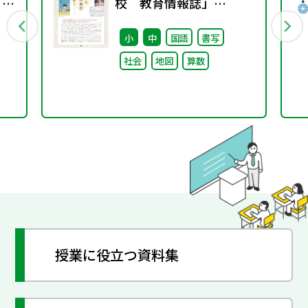
 ～
校 教育情報誌」
vol.76 2025年9月発行
小
中
国語
書写
社会
地図
算数
授業に役立つ資料集