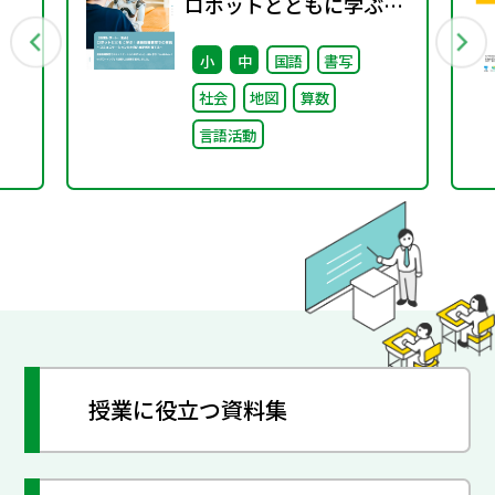
ロボットとともに学ぶ！
通級指導教室での実践～
小
中
国語
書写
コミュニケーション力と
社会
地図
算数
自己肯定感を育てる～
言語活動
授業に役立つ資料集