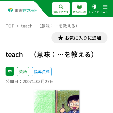
資料をさがす
教科の広場
ログイン
メニュー
TOP
teach （意味：…を教える）
お気に入りに追加
teach （意味：…を教える）
中
英語
指導資料
公開日：
2007年03月27日