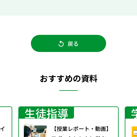
戻る
おすすめの資料
生徒指導
イ
【授業レポート・動画】